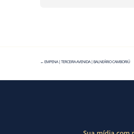
←
EMPENA | TERCEIRA AVENIDA | BALNEÁRIO CAMBORIÚ
Sua mídia com m