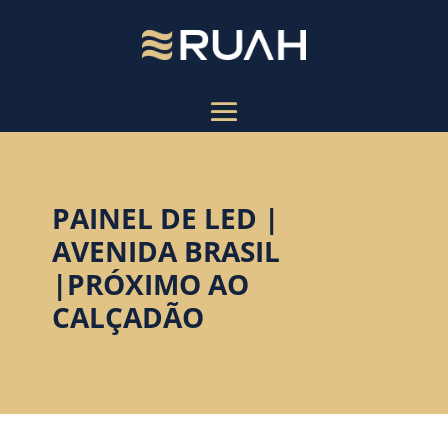
PAINEL DE LED |
AVENIDA BRASIL
|PRÓXIMO AO
CALÇADÃO